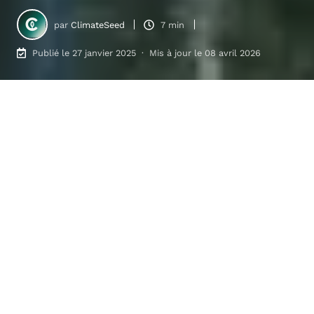
par
ClimateSeed
7 min
Publié le 27 janvier 2025 · Mis à jour le 08 avril 2026
Pourquoi et comment mesurer les émissions du Scope 3 ?
8
:
05
Ce qu'il faut retenir
Les émissions de catégorie 3 (scope 3) peuvent
représenter jusqu'à 75 % de
l'empreinte carbone
totale d'une entreprise.
Pourtant, les mesurer est
l'un des plus grands défis de
la comptabilité
carbone
. Alors que des réglementations telles que
la directive sur les rapports de durabilité des