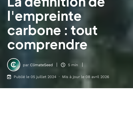
La définition de
l'empreinte
carbone : tout
comprendre
par
ClimateSeed
5 min
Publié le 05 juillet 2024 · Mis à jour le 08 avril 2026
Qu'est ce que l'empreinte carbone ? Définition
6
:
58