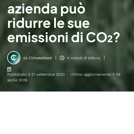
azienda può
ridurre le sue
emissioni di CO₂?
da
ClimateSeed
4 minuti di lettura
Pubblicato il 21 settembre 2023 · Ultimo aggiornamento il 08
aprile 2026
Come ridurre le emissioni di CO₂ e potenziare la sostenibilità
7
:
12