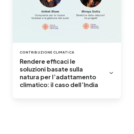
climatico:
il
caso
dell’India
CONTRIBUZIONE CLIMATICA
Rendere efficaci le
soluzioni basate sulla
natura per l’adattamento
climatico: il caso dell’India