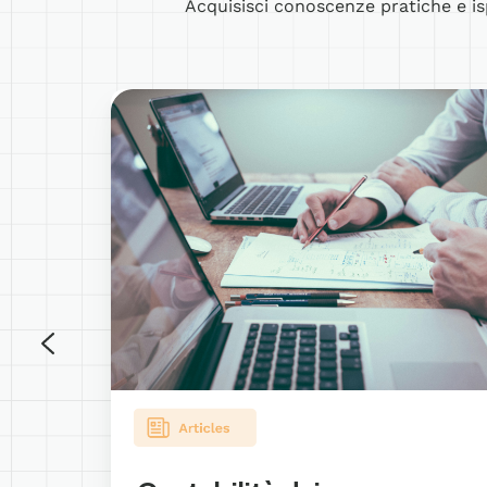
Acquisisci conoscenze pratiche e is
Contabilità
dei
gas
serra