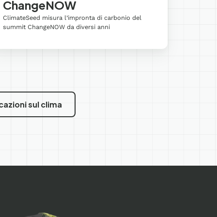
Cont
ChangeNOW
Come sce
ClimateSeed misura l’impronta di carbonio del
l’impron
summit ChangeNOW da diversi anni
organizz
cazioni sul clima