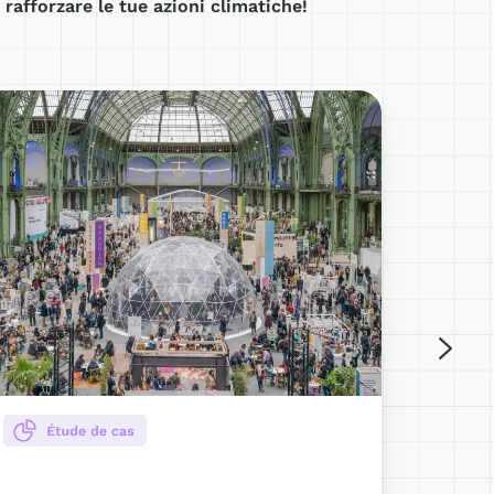
e
rafforzare le tue azioni climatiche!
hangeNOW
Contabili
dei
gas
serra