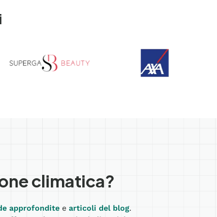
i
ione climatica?
de approfondite
e
articoli del blog
.