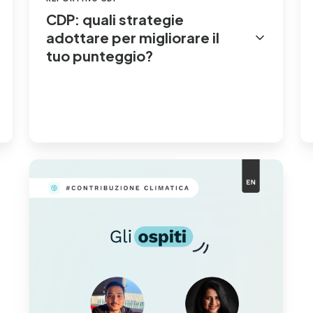
(O
CDP: quali strategie
adottare per migliorare il
tuo punteggio?
Rendere
efficaci
le
soluzioni
basate
sulla
natura
per
l’adattamento