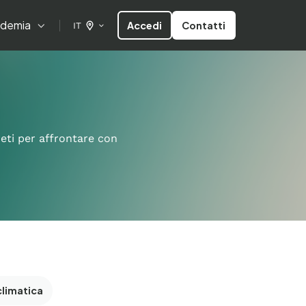
demia
Accedi
Contatti
IT
reti per affrontare con
climatica