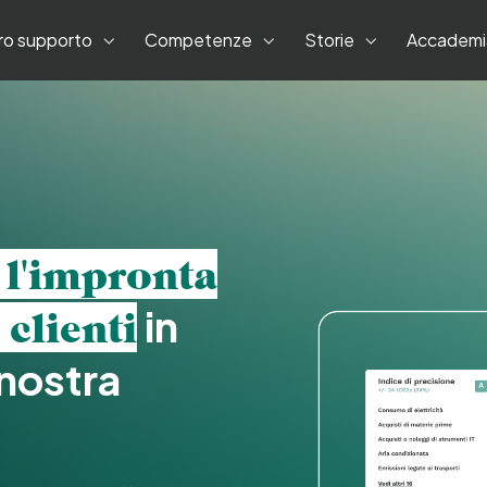
tro supporto
Competenze
Storie
Accademi
 l'impronta
in
clienti
 nostra