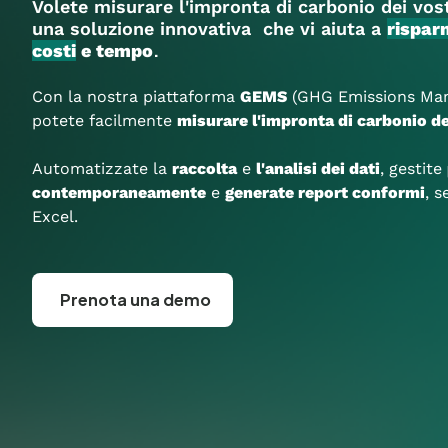
Volete misurare l'impronta di carbonio dei vostr
una soluzione innovativa che vi aiuta a
rispar
.
costi
e tempo
Con la nostra piattaforma
GEMS
(GHG Emissions Man
potete facilmente
misurare l'impronta di carbonio dei
Automatizzate la
raccolta
e
l'analisi dei dati
, gestite
contemporaneamente
e
generate report conform
i
, 
Excel.
Prenota una demo