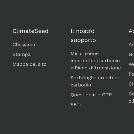
ClimateSeed
Il nostro
A
supporto
Chi siamo
Ar
Misurazione
Stampa
Gu
impronta di carbonio
Mappa del sito
We
e Piano di transizione
F
Portafoglio crediti di
Cl
carbonio
C
Questionario CDP
cl
SBTi