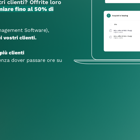
i clienti? Offrite loro
miare fino al 50% di
agement Software),
 vostri clienti.
più clienti
senza dover passare ore su