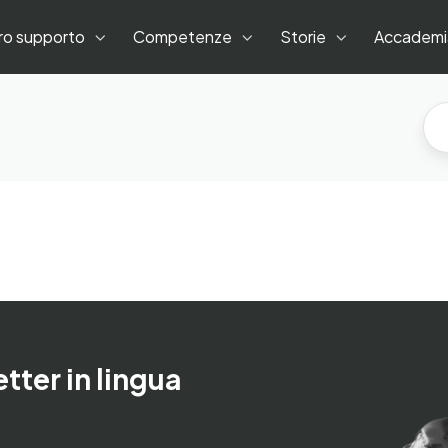
tro supporto
Competenze
Storie
Accademi
etter in lingua