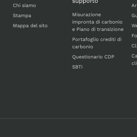
supporto
Chi siamo
Ar
Misurazione
Stampa
Gu
impronta di carbonio
Mappa del sito
We
e Piano di transizione
F
Portafoglio crediti di
Cl
carbonio
C
Questionario CDP
cl
SBTi